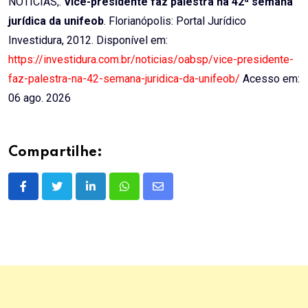
NOTÍCIAS,.
Vice-presidente faz palestra na 42ª semana
jurídica da unifeob
. Florianópolis: Portal Jurídico
Investidura, 2012. Disponível em:
https://investidura.com.br/noticias/oabsp/vice-presidente-
faz-palestra-na-42-semana-juridica-da-unifeob/
Acesso em:
06 ago. 2026
Compartilhe:
LinkedIn
Whatsapp
Share
via
Email