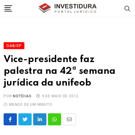
Skip
to
content
OAB/SP
Vice-presidente faz
palestra na 42ª semana
jurídica da unifeob
POR
NOTÍCIAS
9 DE MAIO DE 2012
MENOS DE UM MINUTO
LinkedIn
Whatsapp
Share
via