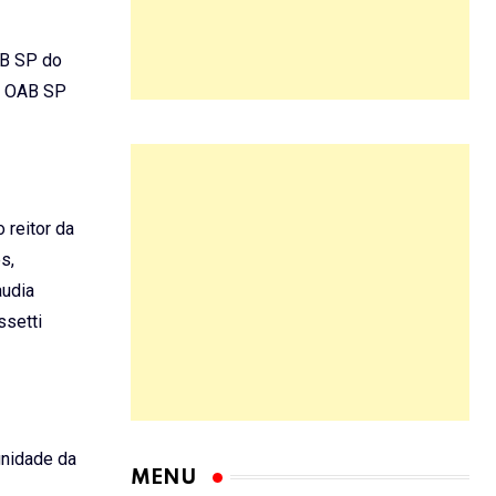
AB SP do
“A OAB SP
 reitor da
s,
audia
ssetti
gnidade da
MENU