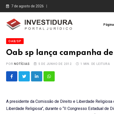
Skip
7 de agosto de 2026
to
content
Página 
OAB/SP
Oab sp lança campanha de 
POR
NOTÍCIAS
5 DE JUNHO DE 2012
1 MIN. DE LEITURA
LinkedIn
Whatsapp
A presidente da Comissão de Direito e Liberdade Religios
Liberdade Religiosa”, durante o “II Congresso Estadual de Di