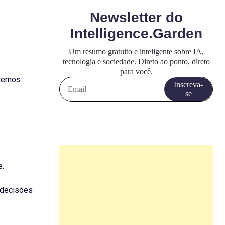
 temos
e.
 decisões