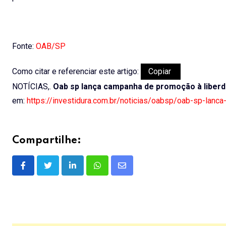
Fonte:
OAB/SP
Como citar e referenciar este artigo:
Copiar
NOTÍCIAS,.
Oab sp lança campanha de promoção à liberd
em:
https://investidura.com.br/noticias/oabsp/oab-sp-lanc
Compartilhe:
LinkedIn
Whatsapp
Share
via
Email