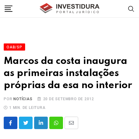
Skip
to
content
OAB/SP
Marcos da costa inaugura
as primeiras instalações
próprias da esa no interior
POR
NOTÍCIAS
20 DE SETEMBRO DE 2012
1 MIN. DE LEITURA
LinkedIn
Whatsapp
Share
via