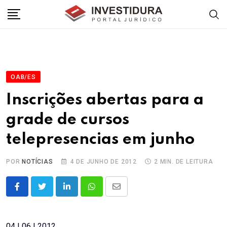
Skip
to
content
OAB/ES
Inscrições abertas para a
grade de cursos
telepresencias em junho
POR
NOTÍCIAS
4 DE JUNHO DE 2012
2 MIN. DE LEITURA
LinkedIn
Whatsapp
Share
via
Email
04 | 06 | 2012