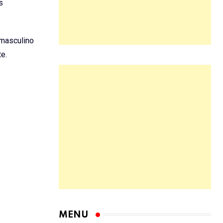
s
(masculino
e.
MENU