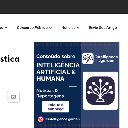
os
Concurso Público
Notícias
Envie Seu Artigo
stica
Share
via
Email