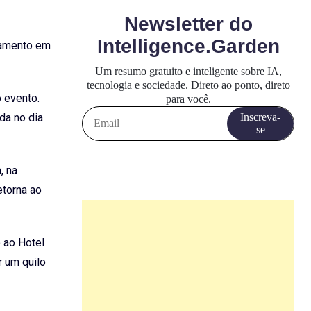
namento em
 evento.
da no dia
, na
etorna ao
o ao Hotel
r um quilo