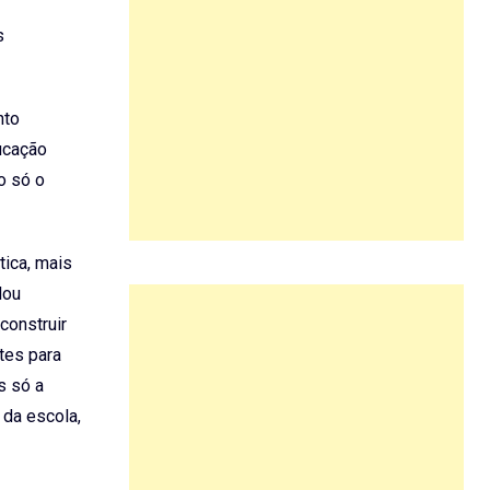
s
nto
ucação
o só o
ica, mais
lou
construir
tes para
s só a
 da escola,