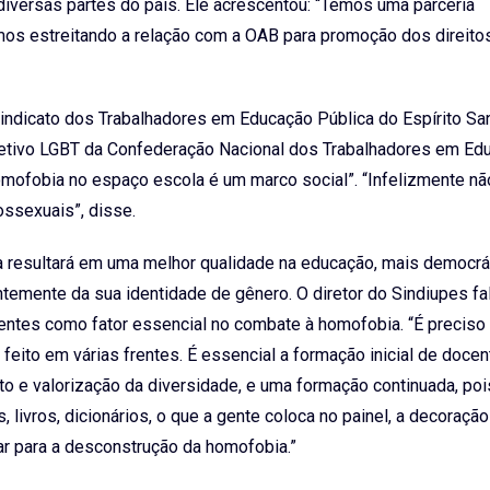
 diversas partes do país. Ele acrescentou: “Temos uma parceria
mos estreitando a relação com a OAB para promoção dos direito
indicato dos Trabalhadores em Educação Pública do Espírito Sa
letivo LGBT da Confederação Nacional dos Trabalhadores em Ed
omofobia no espaço escola é um marco social”. “Infelizmente nã
ssexuais”, disse.
 resultará em uma melhor qualidade na educação, mais democrát
ntemente da sua identidade de gênero. O diretor do Sindiupes fa
ntes como fator essencial no combate à homofobia. “É preciso 
feito em várias frentes. É essencial a formação inicial de docen
 e valorização da diversidade, e uma formação continuada, poi
 livros, dicionários, o que a gente coloca no painel, a decoração
ar para a desconstrução da homofobia.”