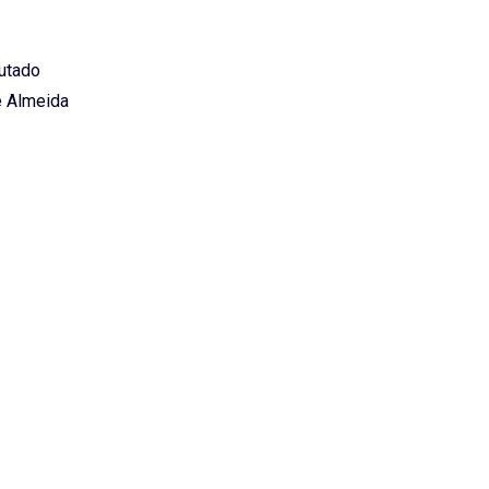
utado
e Almeida