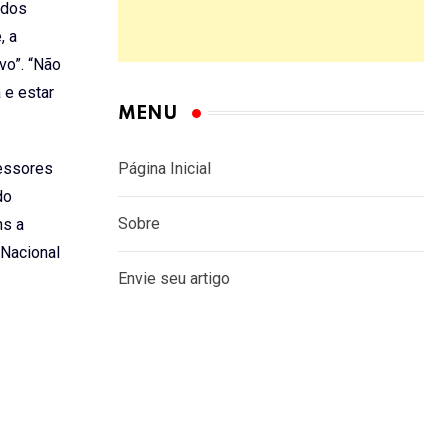
 dos
, a
vo”. “Não
 e estar
MENU
ressores
Página Inicial
do
Sobre
ns a
 Nacional
Envie seu artigo