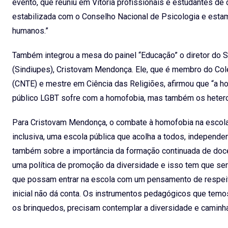
evento, que reuniu em Vitória profissionais e estudantes de
estabilizada com o Conselho Nacional de Psicologia e esta
humanos.”
Também integrou a mesa do painel “Educação” o diretor do S
(Sindiupes), Cristovam Mendonça. Ele, que é membro do Co
(CNTE) e mestre em Ciência das Religiões, afirmou que “a h
público LGBT sofre com a homofobia, mas também os hetero
Para Cristovam Mendonça, o combate à homofobia na escola
inclusiva, uma escola pública que acolha a todos, independe
também sobre a importância da formação continuada de doce
uma política de promoção da diversidade e isso tem que ser 
que possam entrar na escola com um pensamento de respeito
inicial não dá conta. Os instrumentos pedagógicos que temos,
os brinquedos, precisam contemplar a diversidade e caminh