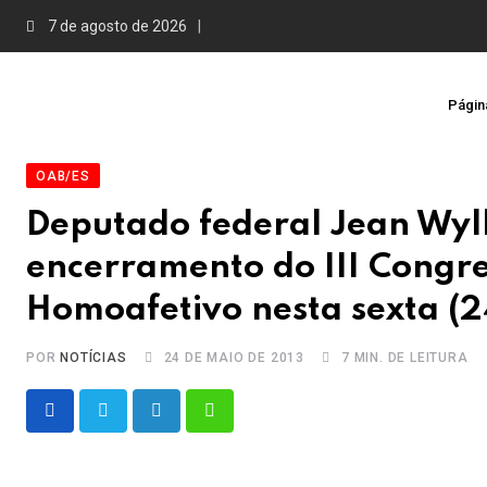
Skip
7 de agosto de 2026
to
content
Página
OAB/ES
Deputado federal Jean Wyll
encerramento do III Congre
Homoafetivo nesta sexta (2
POR
NOTÍCIAS
24 DE MAIO DE 2013
7 MIN. DE LEITURA
LinkedIn
Whatsapp