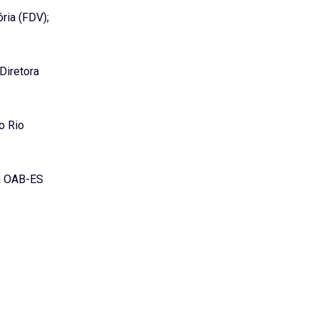
ria (FDV);
Diretora
o Rio
a OAB-ES