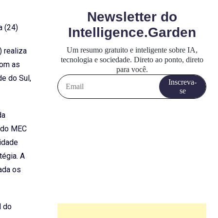
a (24)
 realiza
com as
de do Sul,
da
o do MEC
sidade
tégia. A
uada os
l do