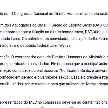
to do III Congresso Nacional de Direito Homoafetivo nesta sext
em dos Advogados do Brasil – Seção do Espírito Santo (OAB-ES)
com debates sobre a filiação no direito homoafetivo, DST/Aids e 
Estado Laico. Os palestrantes convidados são o juiz do Rio Gran
 Social, e o deputado federal Jean Wyllys.
cação. O coordenador geral de Direitos Humanos do Ministério 
dos palestrantes convidados. Ele destacou que a principal açã
mação continuada de professores. “No Espírito Santo, a Univer
formação em gênero e diversidade sexual. Essa é a grande estra
 sensibilizá-los sobre o tema e para que utilizem de forma adeq
a representação do MEC no congresso deve-se ao caráter naciona