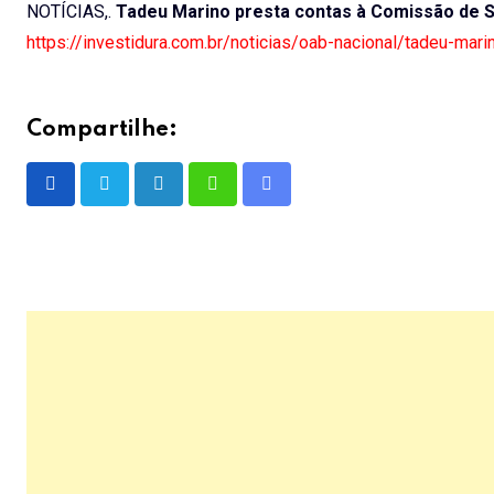
NOTÍCIAS,.
Tadeu Marino presta contas à Comissão de 
https://investidura.com.br/noticias/oab-nacional/tadeu-ma
Compartilhe:
LinkedIn
Whatsapp
Share
via
Email