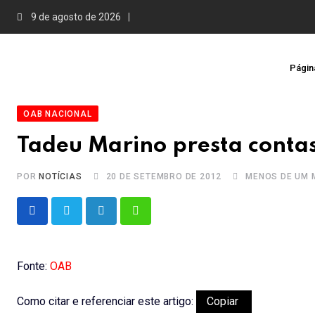
Skip
9 de agosto de 2026
to
content
Página
OAB NACIONAL
Tadeu Marino presta conta
POR
NOTÍCIAS
20 DE SETEMBRO DE 2012
MENOS DE UM 
LinkedIn
Whatsapp
Fonte:
OAB
Como citar e referenciar este artigo:
Copiar