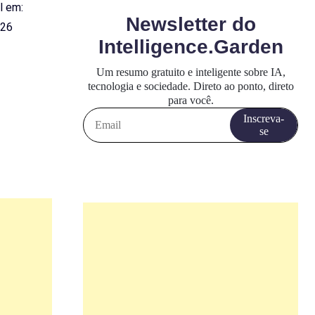
l em:
026