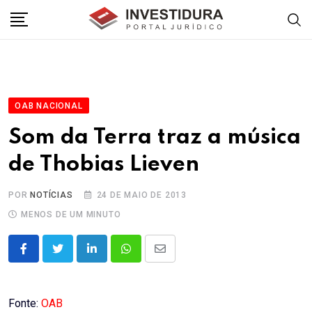
Skip
to
content
OAB NACIONAL
Som da Terra traz a música
de Thobias Lieven
POR
NOTÍCIAS
24 DE MAIO DE 2013
MENOS DE UM MINUTO
LinkedIn
Whatsapp
Share
via
Email
Fonte:
OAB