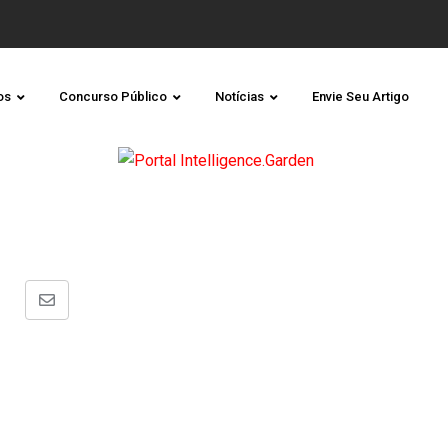
os
Concurso Público
Notícias
Envie Seu Artigo
Share
via
Email