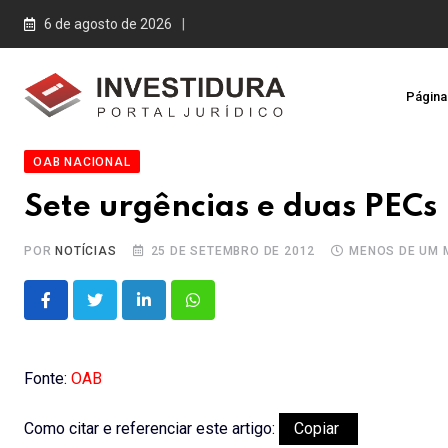
Skip
6 de agosto de 2026
to
content
Página 
OAB NACIONAL
Sete urgências e duas PECs
POR
NOTÍCIAS
25 DE SETEMBRO DE 2012
MENOS DE UM 
LinkedIn
Whatsapp
Fonte:
OAB
Como citar e referenciar este artigo:
Copiar