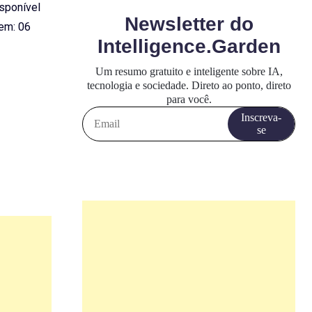
isponível
em: 06