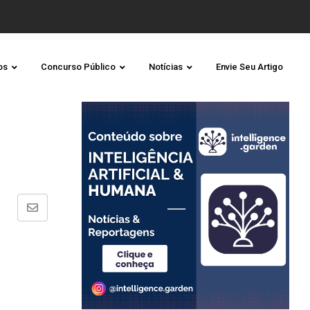
os
Concurso Público
Notícias
Envie Seu Artigo
Share
via
Email