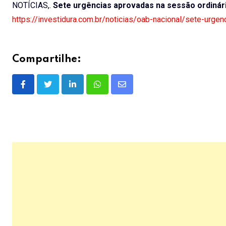
NOTÍCIAS,.
Sete urgências aprovadas na sessão ordinári
https://investidura.com.br/noticias/oab-nacional/sete-urge
Compartilhe:
LinkedIn
Whatsapp
Share
via
Email