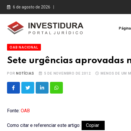
Skip
6 de agosto de 2026
to
content
Página 
OAB NACIONAL
Sete urgências aprovadas n
POR
NOTÍCIAS
5 DE NOVEMBRO DE 2012
MENOS DE UM M
LinkedIn
Whatsapp
Fonte:
OAB
Como citar e referenciar este artigo:
Copiar