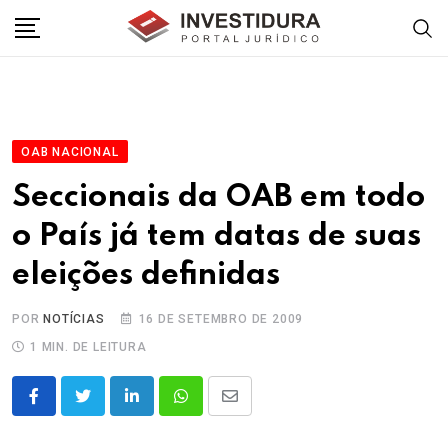
Skip
to
content
OAB NACIONAL
Seccionais da OAB em todo
o País já tem datas de suas
eleições definidas
POR
NOTÍCIAS
16 DE SETEMBRO DE 2009
1 MIN. DE LEITURA
LinkedIn
Whatsapp
Share
via