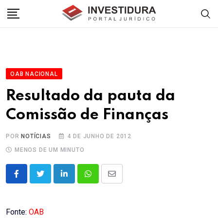
Skip
to
content
OAB NACIONAL
Resultado da pauta da
Comissão de Finanças
POR
NOTÍCIAS
4 DE JUNHO DE 2012
MENOS DE UM MINUTO
LinkedIn
Whatsapp
Share
via
Email
Fonte:
OAB