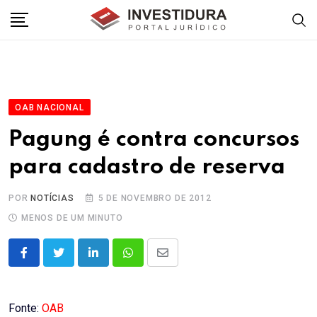
Skip
to
content
OAB NACIONAL
Pagung é contra concursos
para cadastro de reserva
POR
NOTÍCIAS
5 DE NOVEMBRO DE 2012
MENOS DE UM MINUTO
LinkedIn
Whatsapp
Share
via
Email
Fonte:
OAB