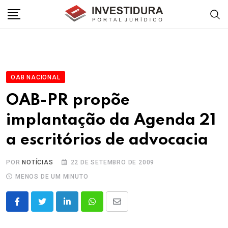
Skip
to
content
OAB NACIONAL
OAB-PR propõe
implantação da Agenda 21
a escritórios de advocacia
POR
NOTÍCIAS
22 DE SETEMBRO DE 2009
MENOS DE UM MINUTO
LinkedIn
Whatsapp
Share
via