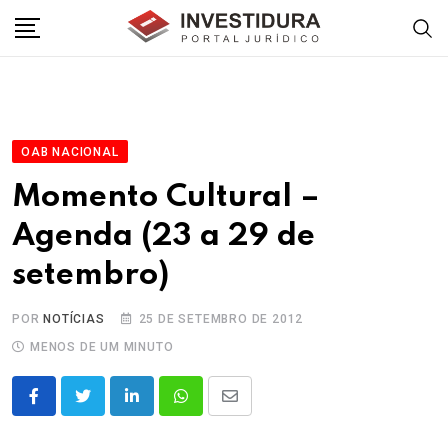
Skip
to
content
OAB NACIONAL
Momento Cultural –
Agenda (23 a 29 de
setembro)
POR
NOTÍCIAS
25 DE SETEMBRO DE 2012
MENOS DE UM MINUTO
LinkedIn
Whatsapp
Share
via