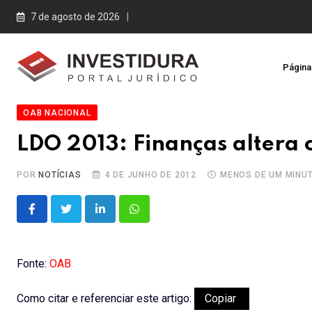
Skip
7 de agosto de 2026
to
content
Página 
OAB NACIONAL
LDO 2013: Finanças altera
POR
NOTÍCIAS
4 DE JUNHO DE 2012
MENOS DE UM MINU
LinkedIn
Whatsapp
Fonte:
OAB
Como citar e referenciar este artigo:
Copiar