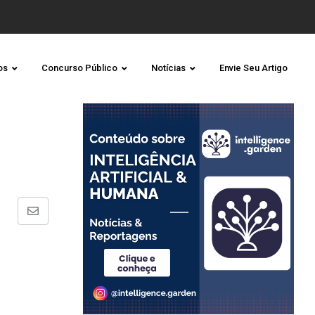
os
Concurso Público
Notícias
Envie Seu Artigo
Share
via
Email