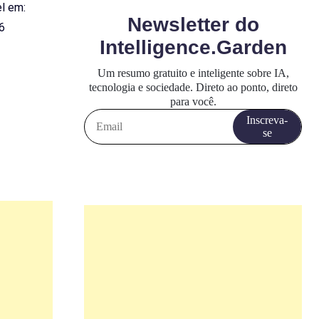
el em:
6