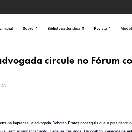
 Inicial
Sobre
Biblioteca Jurídica
Revista
Model
 advogada circule no Fórum c
TURA
gens na imprensa, a advogada Deborah Prates conseguiu que o presidente d
-guia, sem acompanhamento. Cega há três anos, Deborah foi impedida de ent