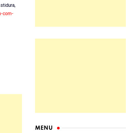
estidura,
um-com-
MENU