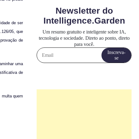
idade de ser
.126/05, que
mprovação de
caminhar uma
tificativa de
om multa quem