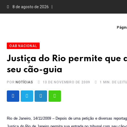
Skip
8 de agosto de 2026
to
content
Página
OAB NACIONAL
Justiça do Rio permite que
seu cão-guia
POR
NOTÍCIAS
13 DE NOVEMBRO DE 2009
1 MIN. DE LEI
LinkedIn
Whatsapp
Rio de Janeiro, 14/11/2009 – Depois de uma petição e diversas reporta
Justiça do Rio de Janeiro permita sua entrada no tribunal com seu cão