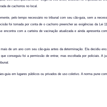
rada de cachorros no local.
remente, pelo tempo necessário no tribunal com seu cão-guia, sem a necess
são foi tomada por conta de o cachorro preencher as exigências da Lei 11
se encontra com a carteira de vacinação atualizada e ainda apresenta co
há mais de um ano com seu cão-guia antes da determinação. Ela decidiu en
 que conseguiu foi a permissão de entrar, mas escoltada por policiais. A jus
ibunal.
cães-guia em lugares públicos ou privados de uso coletivo. A norma pune c