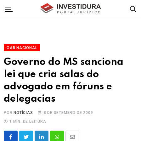
Skip
to
content
OAB NACIONAL
Governo do MS sanciona
lei que cria salas do
advogado em fóruns e
delegacias
POR
NOTÍCIAS
8 DE SETEMBRO DE 2009
1 MIN. DE LEITURA
LinkedIn
Whatsapp
Share