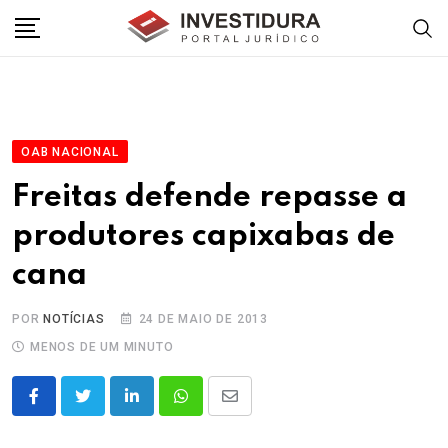
Skip
to
content
OAB NACIONAL
Freitas defende repasse a
produtores capixabas de
cana
POR
NOTÍCIAS
24 DE MAIO DE 2013
MENOS DE UM MINUTO
LinkedIn
Whatsapp
Share
via