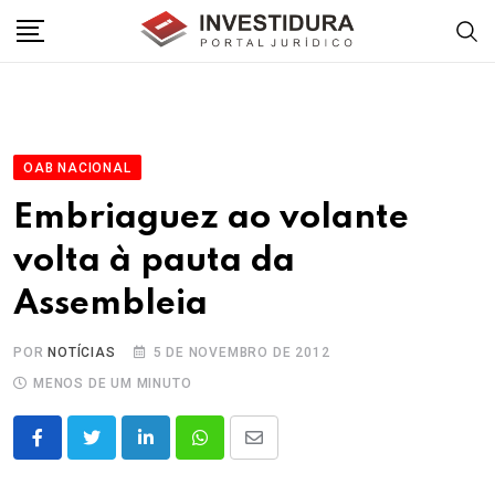
Skip
to
content
OAB NACIONAL
Embriaguez ao volante
volta à pauta da
Assembleia
POR
NOTÍCIAS
5 DE NOVEMBRO DE 2012
MENOS DE UM MINUTO
LinkedIn
Whatsapp
Share
via