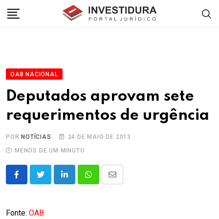
Skip
to
content
OAB NACIONAL
Deputados aprovam sete
requerimentos de urgência
POR
NOTÍCIAS
24 DE MAIO DE 2013
MENOS DE UM MINUTO
LinkedIn
Whatsapp
Share
via
Email
Fonte:
OAB