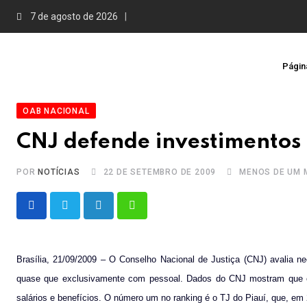
Skip
7 de agosto de 2026
to
content
Página
OAB NACIONAL
CNJ defende investimentos 
POR
NOTÍCIAS
22 DE SETEMBRO DE 2009
MENOS DE UM 
LinkedIn
Whatsapp
Brasília, 21/09/2009 – O Conselho Nacional de Justiça (CNJ) avalia ne
quase que exclusivamente com pessoal. Dados do CNJ mostram que 
salários e benefícios. O número um no ranking é o TJ do Piauí, que, em