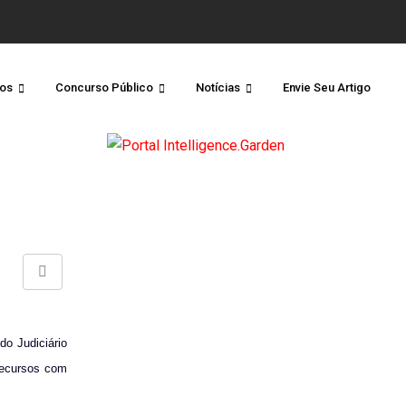
os
Concurso Público
Notícias
Envie Seu Artigo
Share
via
Email
do Judiciário
recursos com