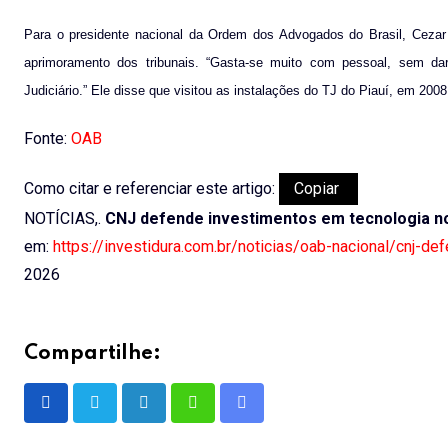
Para o presidente nacional da Ordem dos Advogados do Brasil, Cezar 
aprimoramento dos tribunais. “Gasta-se muito com pessoal, sem d
Judiciário.” Ele disse que visitou as instalações do TJ do Piauí, em 200
Fonte:
OAB
Como citar e referenciar este artigo:
Copiar
NOTÍCIAS,.
CNJ defende investimentos em tecnologia no
em:
https://investidura.com.br/noticias/oab-nacional/cnj-d
2026
Compartilhe:
LinkedIn
Whatsapp
Share
via