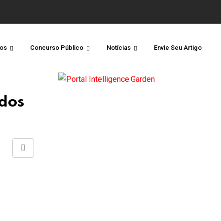
os
Concurso Público
Notícias
Envie Seu Artigo
ados
Share
via
Email