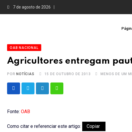
Skip
7 de agosto de 2026
to
content
Página
OAB NACIONAL
Agricultores entregam paut
POR
NOTÍCIAS
15 DE OUTUBRO DE 2013
MENOS DE UM M
LinkedIn
Whatsapp
Fonte:
OAB
Como citar e referenciar este artigo:
Copiar