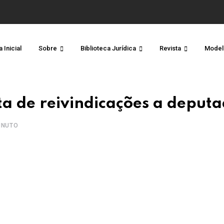
 Inicial
Sobre
Biblioteca Jurídica
Revista
Model
a de reivindicações a deput
INUTO