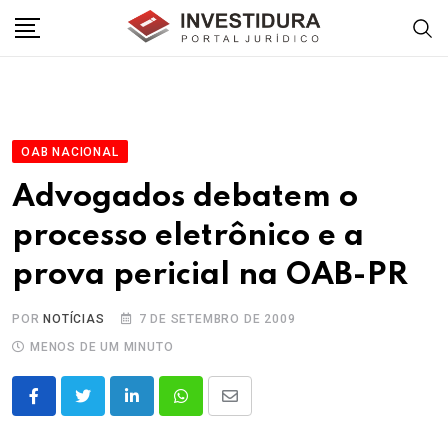
Skip
to
content
OAB NACIONAL
Advogados debatem o
processo eletrônico e a
prova pericial na OAB-PR
POR
NOTÍCIAS
7 DE SETEMBRO DE 2009
MENOS DE UM MINUTO
LinkedIn
Whatsapp
Share
via