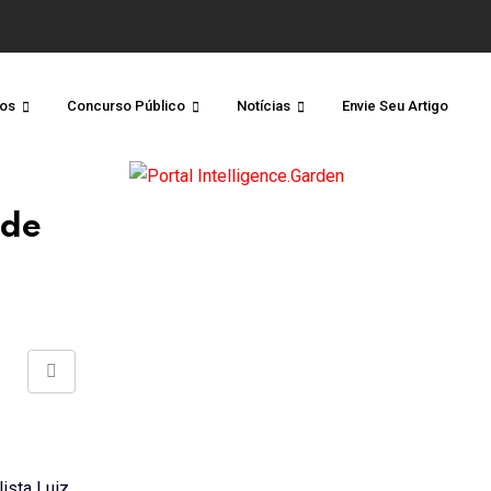
os
Concurso Público
Notícias
Envie Seu Artigo
 de
Share
via
Email
ista Luiz