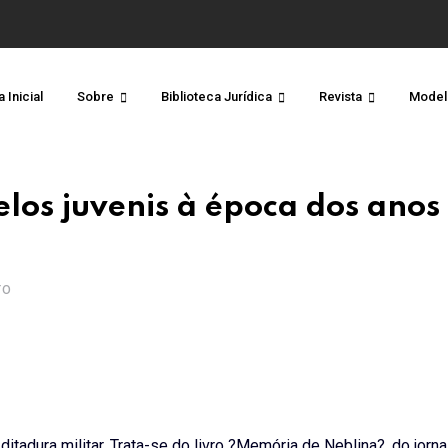
 Inicial
Sobre
Biblioteca Jurídica
Revista
Model
los juvenis à época dos anos
TO
adura militar. Trata-se do livro ?Memória de Neblina?, do jornal