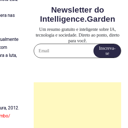
cera nas
Atualmente
 com
a a luta,
dura, 2012.
umbo/