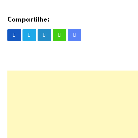
Compartilhe:
LinkedIn
Whatsapp
Share
via
Email