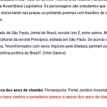
ll da Assembleia Legislativa. Os personagens são estudantes que
s, discursando nas praças ou pichando poemas com bastões de 
o.
ado de São Paulo, Jornal do Brasil, revista Isto É, entre outros. 
itorial da revista Princípios, editada em São Paulo. De acordo
, ?inconformados com cerco imposto pela ditadura, partiram par
ória política do Brasil?. (Vitor Santos)
poca dos anos de chumbo
. Florianópolis: Portal Jurídico Investi
ivro-narra-sonhos-e-pesadelos-juvenis-a-epoca-dos-anos-de-ch