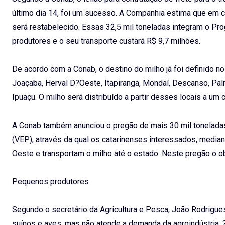
último dia 14, foi um sucesso. A Companhia estima que em c
será restabelecido. Essas 32,5 mil toneladas integram o P
produtores e o seu transporte custará R$ 9,7 milhões.
De acordo com a Conab, o destino do milho já foi definido n
Joaçaba, Herval D?Oeste, Itapiranga, Mondaí, Descanso, Pal
Ipuaçu. O milho será distribuído a partir desses locais a um 
A Conab também anunciou o pregão de mais 30 mil toneladas
(VEP), através da qual os catarinenses interessados, media
Oeste e transportam o milho até o estado. Neste pregão o ob
Pequenos produtores
Segundo o secretário da Agricultura e Pesca, João Rodrigue
suínos e aves, mas não atende a demanda da agroindústria.