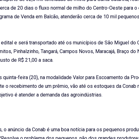
erca de 20 dias o fluxo normal de milho do Centro-Oeste para o
rograma de Venda em Balcão, atenderão cerca de 10 mil pequeno
o edital e será transportado até os municípios de São Miguel do 
mitos, Pinhalzinho, Tangará, Campos Novos, Maracajá, Braço do 
custo de R$ 21,00 a saca.
 quinta-feira (20), na modalidade Valor para Escoamento da Pr
nte o recebimento de um prêmio, vão até os estoques da Conab 
jetivo é atender a demanda das agroindústrias.
s, o anúncio da Conab é uma boa notícia para os pequenos produ
 ?Resolve o problema dos pequenos, não dos grandes produtore