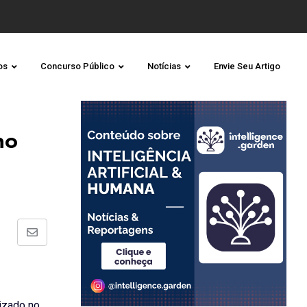
os
Concurso Público
Notícias
Envie Seu Artigo
ho
Share
via
Email
lizado no