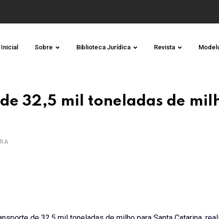
Inicial
Sobre
Biblioteca Jurídica
Revista
Model
de 32,5 mil toneladas de mil
URA
ansporte de 32,5 mil toneladas de milho para Santa Catarina, rea