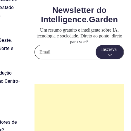
 estado
s
Oeste,
Norte e
odução
no Centro-
tores de
s?,