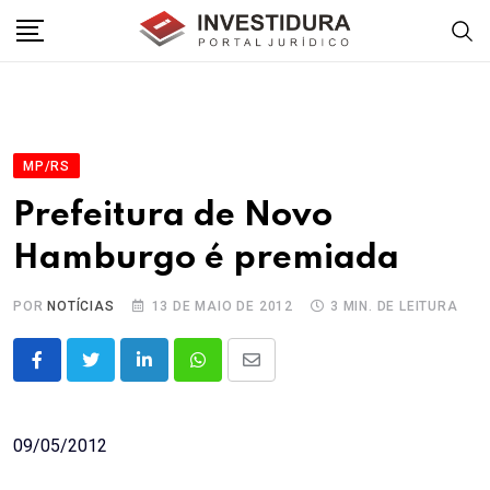
Skip
to
content
MP/RS
Prefeitura de Novo
Hamburgo é premiada
POR
NOTÍCIAS
13 DE MAIO DE 2012
3 MIN. DE LEITURA
LinkedIn
Whatsapp
Share
via
Email
09/05/2012