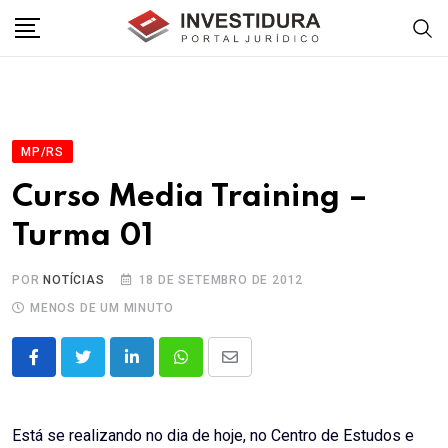
Skip
to
content
MP/RS
Curso Media Training –
Turma 01
POR
NOTÍCIAS
18 DE SETEMBRO DE 2012
MENOS DE UM MINUTO
LinkedIn
Whatsapp
Share
via
Email
Está se realizando no dia de hoje, no Centro de Estudos e