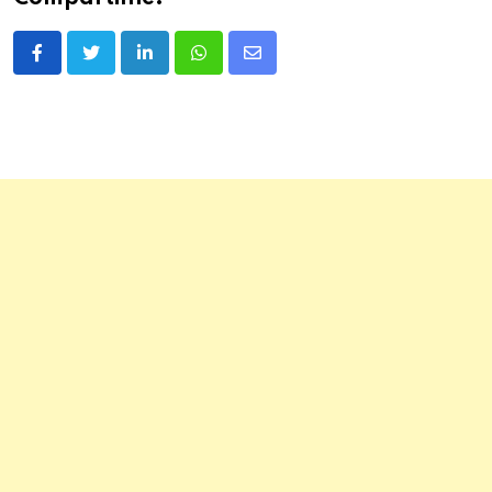
LinkedIn
Whatsapp
Share
via
Email