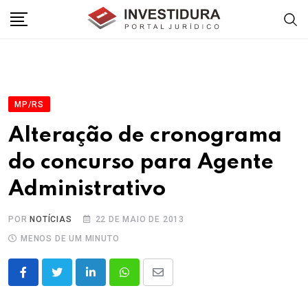
Skip
to
content
MP/RS
Alteração de cronograma
do concurso para Agente
Administrativo
POR
NOTÍCIAS
22 DE MAIO DE 2013
MENOS DE UM MINUTO
LinkedIn
Whatsapp
Share
via