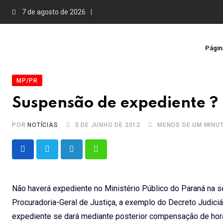
Skip
7 de agosto de 2026
to
content
Página
MP/PR
Suspensão de expediente ? 
POR
NOTÍCIAS
5 DE JUNHO DE 2012
MENOS DE UM MINU
LinkedIn
Whatsapp
Não haverá expediente no Ministério Público do Paraná na sex
Procuradoria-Geral de Justiça, a exemplo do Decreto Judici
expediente se dará mediante posterior compensação de hor