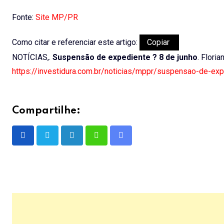
Fonte:
Site MP/PR
Como citar e referenciar este artigo:
Copiar
NOTÍCIAS,.
Suspensão de expediente ? 8 de junho
. Flori
https://investidura.com.br/noticias/mppr/suspensao-de-exp
Compartilhe:
LinkedIn
Whatsapp
Share
via
Email