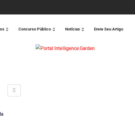
os
Concurso Público
Notícias
Envie Seu Artigo
Share
via
Email
la