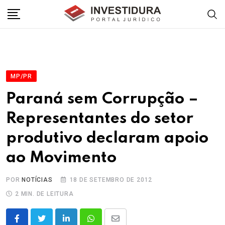
Skip
to
content
MP/PR
Paraná sem Corrupção –
Representantes do setor
produtivo declaram apoio
ao Movimento
POR
NOTÍCIAS
18 DE SETEMBRO DE 2012
2 MIN. DE LEITURA
LinkedIn
Whatsapp
Share