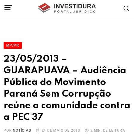
Skip
to
content
MP/PR
23/05/2013 –
GUARAPUAVA – Audiência
Pública do Movimento
Paraná Sem Corrupção
reúne a comunidade contra
a PEC 37
POR
NOTÍCIAS
24 DE MAIO DE 2013
2 MIN. DE LEITURA