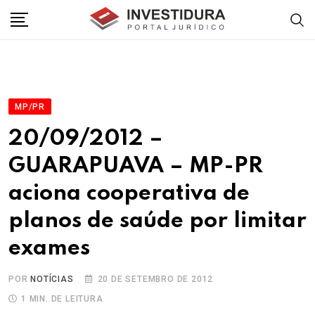
Skip
to
content
MP/PR
20/09/2012 –
GUARAPUAVA – MP-PR
aciona cooperativa de
planos de saúde por limitar
exames
POR
NOTÍCIAS
20 DE SETEMBRO DE 2012
1 MIN. DE LEITURA