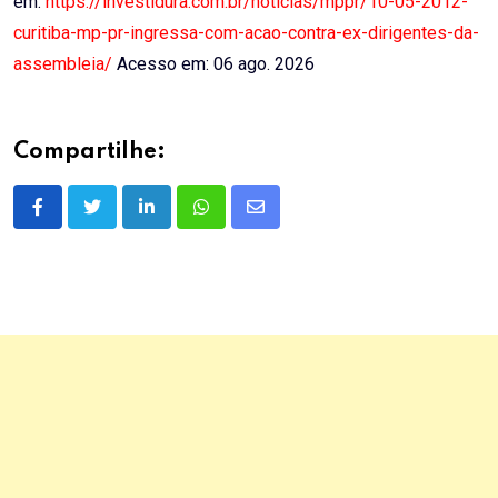
em:
https://investidura.com.br/noticias/mppr/10-05-2012-
curitiba-mp-pr-ingressa-com-acao-contra-ex-dirigentes-da-
assembleia/
Acesso em: 06 ago. 2026
Compartilhe:
LinkedIn
Whatsapp
Share
via
Email