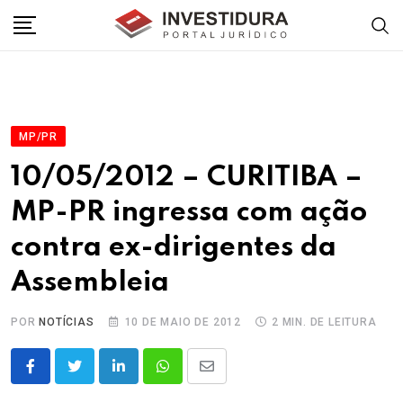
Skip
to
content
MP/PR
10/05/2012 – CURITIBA –
MP-PR ingressa com ação
contra ex-dirigentes da
Assembleia
POR
NOTÍCIAS
10 DE MAIO DE 2012
2 MIN. DE LEITURA
LinkedIn
Whatsapp
Share
via