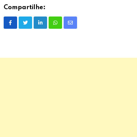
Compartilhe:
LinkedIn
Whatsapp
Share
via
Email