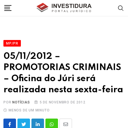
Skip
to
content
MP/PR
05/11/2012 –
PROMOTORIAS CRIMINAIS
– Oficina do Júri será
realizada nesta sexta-feira
POR
NOTÍCIAS
5 DE NOVEMBRO DE 2012
MENOS DE UM MINUTO
LinkedIn
Whatsapp
Share