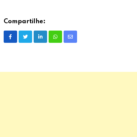
Compartilhe:
LinkedIn
Whatsapp
Share
via
Email