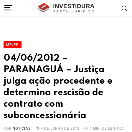
Skip
to
content
MP/PR
04/06/2012 –
PARANAGUÁ – Justiça
julga ação procedente e
determina rescisão de
contrato com
subconcessionária
POR
NOTÍCIAS
4 DE JUNHO DE 2012
4 MIN. DE LEITURA