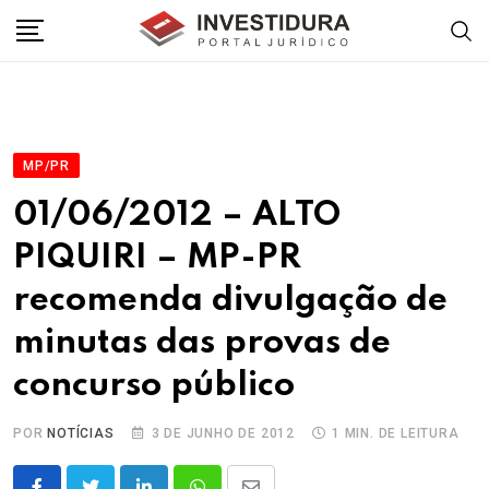
Skip
to
content
MP/PR
01/06/2012 – ALTO
PIQUIRI – MP-PR
recomenda divulgação de
minutas das provas de
concurso público
POR
NOTÍCIAS
3 DE JUNHO DE 2012
1 MIN. DE LEITURA