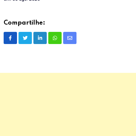
Compartilhe:
LinkedIn
Whatsapp
Share
via
Email