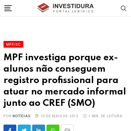
Skip
to
content
MPF/SC
MPF investiga porque ex-
alunos não conseguem
registro profissional para
atuar no mercado informal
junto ao CREF (SMO)
POR
NOTÍCIAS
10 DE MAIO DE 2012
1 MIN. DE LEITURA