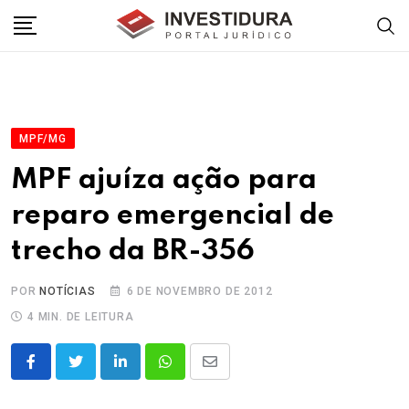
Skip
to
content
MPF/MG
MPF ajuíza ação para
reparo emergencial de
trecho da BR-356
POR
NOTÍCIAS
6 DE NOVEMBRO DE 2012
4 MIN. DE LEITURA
LinkedIn
Whatsapp
Share
via