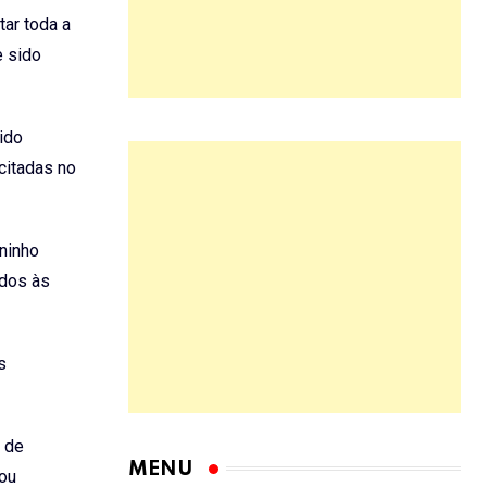
tar toda a
e sido
ido
citadas no
ninho
ados às
s
8 de
MENU
mou