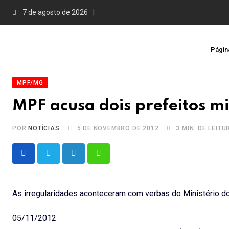
Skip
7 de agosto de 2026
to
content
Página
MPF/MG
MPF acusa dois prefeitos mi
POR
NOTÍCIAS
5 DE NOVEMBRO DE 2012
3 MIN. DE LEITU
LinkedIn
Whatsapp
As irregularidades aconteceram com verbas do Ministério d
05/11/2012