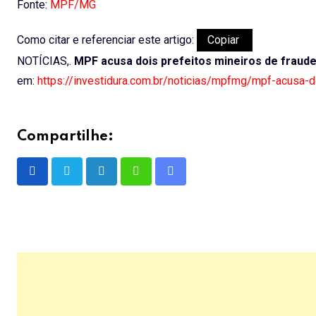
Fonte:
MPF/MG
Como citar e referenciar este artigo:
Copiar
NOTÍCIAS,.
MPF acusa dois prefeitos mineiros de fraude 
em:
https://investidura.com.br/noticias/mpfmg/mpf-acusa-do
Compartilhe:
LinkedIn
Whatsapp
Share
via
Email