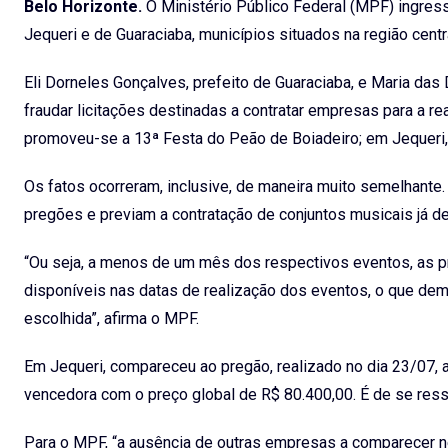
Belo Horizonte.
O Ministério Público Federal (MPF) ingres
Jequeri e de Guaraciaba, municípios situados na região cent
Eli Dorneles Gonçalves, prefeito de Guaraciaba, e Maria das
fraudar licitações destinadas a contratar empresas para a r
promoveu-se a 13ª Festa do Peão de Boiadeiro; em Jequeri, o
Os fatos ocorreram, inclusive, de maneira muito semelhante
pregões e previam a contratação de conjuntos musicais já de
“Ou seja, a menos de um mês dos respectivos eventos, as pre
disponíveis nas datas de realização dos eventos, o que dem
escolhida”, afirma o MPF.
Em Jequeri, compareceu ao pregão, realizado no dia 23/07, 
vencedora com o preço global de R$ 80.400,00. É de se ressal
Para o MPF, “a ausência de outras empresas a comparecer n