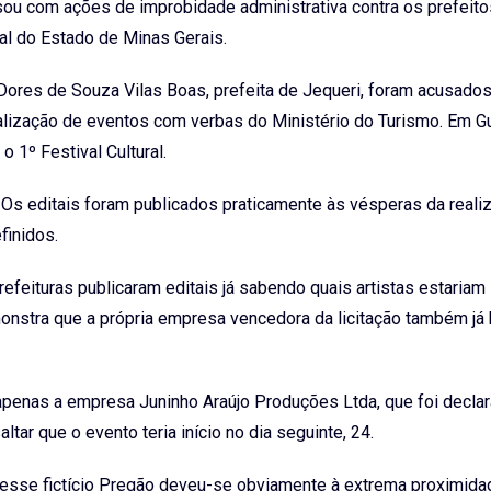
sou com ações de improbidade administrativa contra os prefeito
ral do Estado de Minas Gerais.
 Dores de Souza Vilas Boas, prefeita de Jequeri, foram acusado
ealização de eventos com verbas do Ministério do Turismo. Em G
 1º Festival Cultural.
. Os editais foram publicados praticamente às vésperas da real
finidos.
feituras publicaram editais já sabendo quais artistas estariam
onstra que a própria empresa vencedora da licitação também já 
apenas a empresa Juninho Araújo Produções Ltda, que foi decla
tar que o evento teria início no dia seguinte, 24.
esse fictício Pregão deveu-se obviamente à extrema proximida