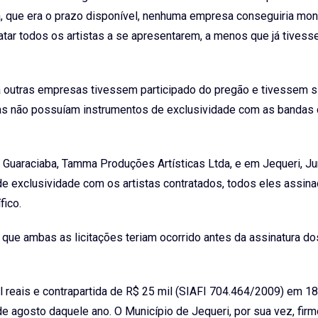
a, que era o prazo disponível, nenhuma empresa conseguiria mon
atar todos os artistas a se apresentarem, a menos que já tivess
 outras empresas tivessem participado do pregão e tivessem s
as não possuíam instrumentos de exclusividade com as bandas 
 Guaraciaba, Tamma Produções Artísticas Ltda, e em Jequeri, Ju
e exclusividade com os artistas contratados, todos eles assin
fico.
 que ambas as licitações teriam ocorrido antes da assinatura do
l reais e contrapartida de R$ 25 mil (SIAFI 704.464/2009) em 1
e agosto daquele ano. O Município de Jequeri, por sua vez, fir