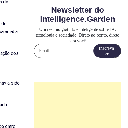
s de
s de
uaraciaba,
ização dos
havia sido
rada
de entre