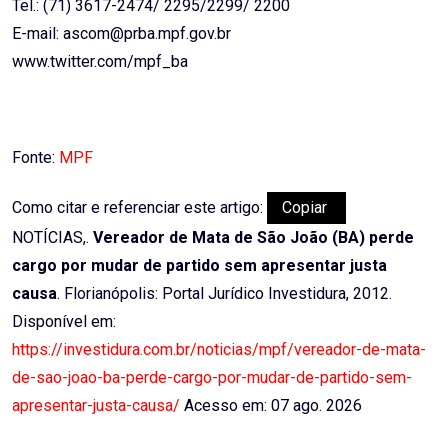
Tel.: (71) 3617-2474/ 2295/2299/ 2200
E-mail: ascom@prba.mpf.gov.br
www.twitter.com/mpf_ba
Fonte:
MPF
Como citar e referenciar este artigo:
Copiar
NOTÍCIAS,.
Vereador de Mata de São João (BA) perde
cargo por mudar de partido sem apresentar justa
causa
. Florianópolis: Portal Jurídico Investidura, 2012.
Disponível em:
https://investidura.com.br/noticias/mpf/vereador-de-mata-
de-sao-joao-ba-perde-cargo-por-mudar-de-partido-sem-
apresentar-justa-causa/
Acesso em: 07 ago. 2026