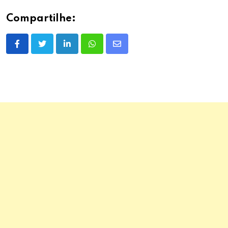
Compartilhe:
LinkedIn
Whatsapp
Share
via
Email