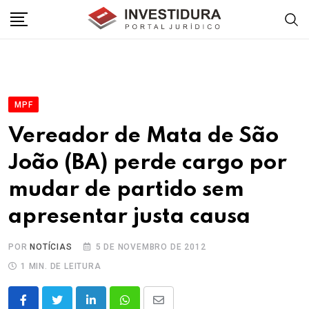
Skip
to
content
MPF
Vereador de Mata de São
João (BA) perde cargo por
mudar de partido sem
apresentar justa causa
POR
NOTÍCIAS
5 DE NOVEMBRO DE 2012
1 MIN. DE LEITURA
LinkedIn
Whatsapp
Share