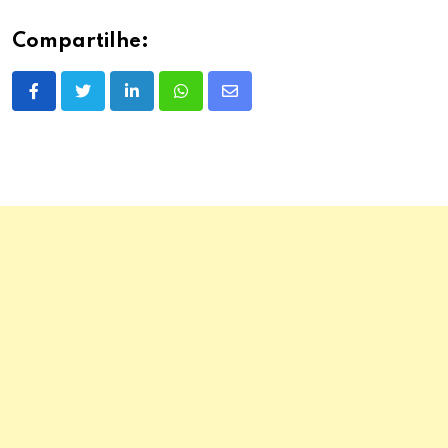
Compartilhe:
LinkedIn
Whatsapp
Share
via
Email