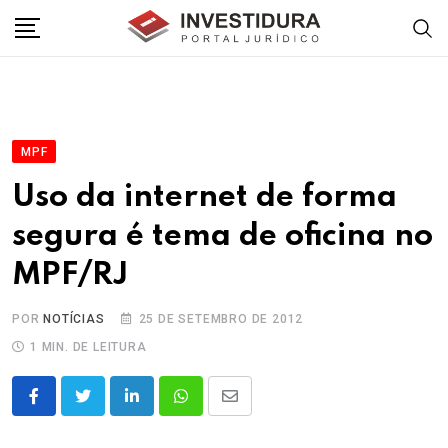
Skip
to
content
MPF
Uso da internet de forma
segura é tema de oficina no
MPF/RJ
POR
NOTÍCIAS
25 DE SETEMBRO DE 2012
1 MIN. DE LEITURA
LinkedIn
Whatsapp
Share
via