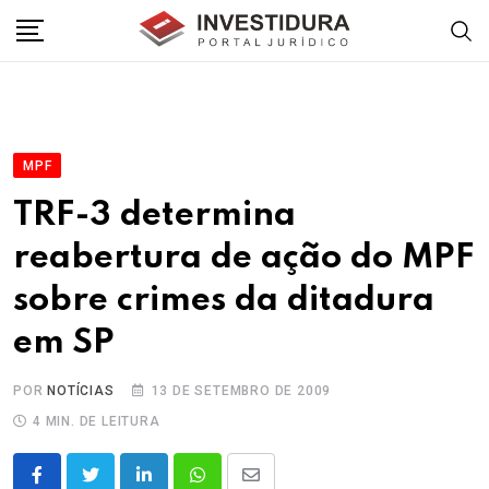
Skip
to
content
MPF
TRF-3 determina
reabertura de ação do MPF
sobre crimes da ditadura
em SP
POR
NOTÍCIAS
13 DE SETEMBRO DE 2009
4 MIN. DE LEITURA
LinkedIn
Whatsapp
Share