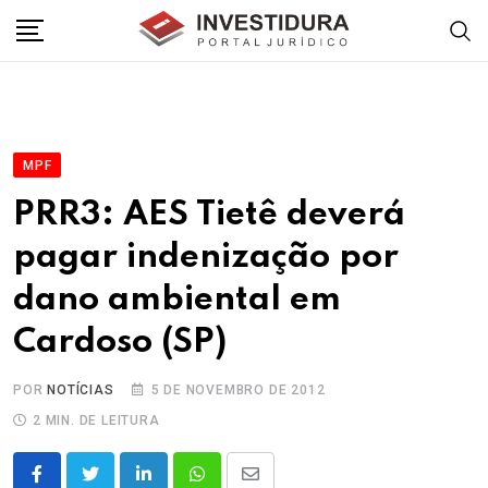
Skip
to
content
MPF
PRR3: AES Tietê deverá
pagar indenização por
dano ambiental em
Cardoso (SP)
POR
NOTÍCIAS
5 DE NOVEMBRO DE 2012
2 MIN. DE LEITURA
LinkedIn
Whatsapp
Share