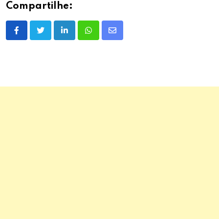
Compartilhe:
LinkedIn
Whatsapp
Share
via
Email