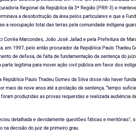
curadoria Regional da República da 3ª Região (PRR-3) e mantev
rminava a desobstrução da área pelos particulares e que a Fun
se a reocupação total das terras pela comunidade indígena guara
i Corrêa Marcondes, João José Jallad e pela Prefeitura de Mara
osta, em 1997, pelo então procurador da República Paulo Thadeu
mento de defesa, de falta de fundamentação da sentença do juíz
a parte legítima para mover ação civil pública em favor dos indíg
da República Paulo Thadeu Gomes da Silva disse não haver fund
r mais de nove anos até a prolação da sentença, “tempo sufici
foram produzidas as provas requeridas e realizada audiência d
eciou detalhada e devidamente questões fáticas e meritórias”, s
o na decisão do juiz de primeiro grau.