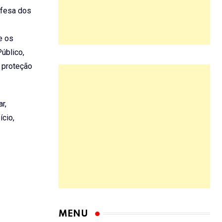
efesa dos
e os
úblico,
a proteção
r,
cio,
MENU