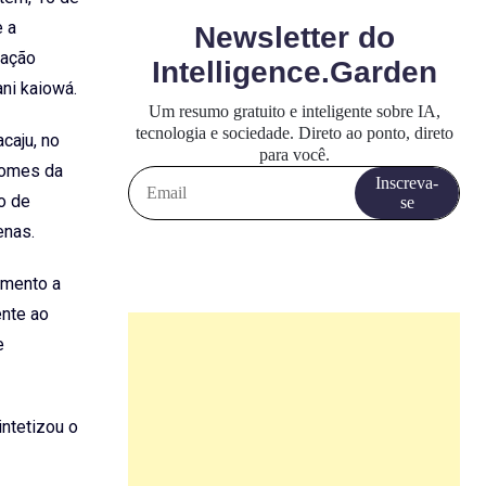
e a
dação
ni kaiowá.
caju, no
 Gomes da
o de
enas.
amento a
ente ao
e
intetizou o