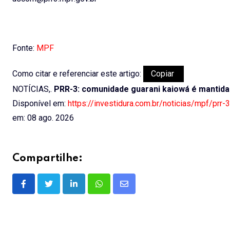
Fonte:
MPF
Como citar e referenciar este artigo:
Copiar
NOTÍCIAS,.
PRR-3: comunidade guarani kaiowá é mantida
Disponível em:
https://investidura.com.br/noticias/mpf/pr
em: 08 ago. 2026
Compartilhe:
LinkedIn
Whatsapp
Share
via
Email