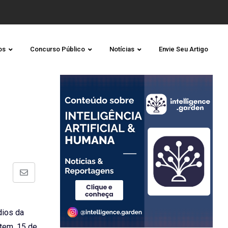
os
Concurso Público
Notícias
Envie Seu Artigo
Share
via
Email
dios da
tem, 15 de