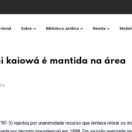
Inicial
Sobre
Biblioteca Jurídica
Revista
Model
i kaiowá é mantida na área
URA
TRF-3) rejeitou por unanimidade recurso que tentava retirar os ín
ogada por decreto presidencial em 1998. Em sessão realizada on