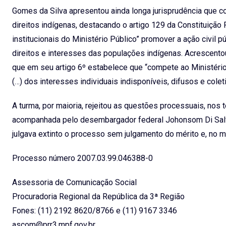
Gomes da Silva apresentou ainda longa jurisprudência que 
direitos indígenas, destacando o artigo 129 da Constituição 
institucionais do Ministério Público” promover a ação civil 
direitos e interesses das populações indígenas. Acrescento
que em seu artigo 6º estabelece que “compete ao Ministério P
(…) dos interesses individuais indisponíveis, difusos e cole
A turma, por maioria, rejeitou as questões processuais, nos
acompanhada pelo desembargador federal Johonsom Di Salvo,
julgava extinto o processo sem julgamento do mérito e, no m
Processo número 2007.03.99.046388-0
Assessoria de Comunicação Social
Procuradoria Regional da República da 3ª Região
Fones: (11) 2192 8620/8766 e (11) 9167 3346
ascom@prr3.mpf.gov.br