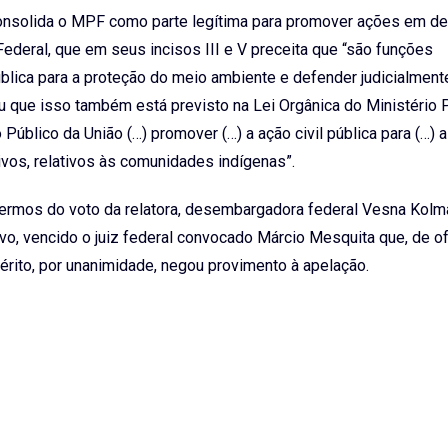
consolida o MPF como parte legítima para promover ações em d
Federal, que em seus incisos III e V preceita que “são funções
pública para a proteção do meio ambiente e defender judicialment
u que isso também está previsto na Lei Orgânica do Ministério P
úblico da União (…) promover (…) a ação civil pública para (…) 
tivos, relativos às comunidades indígenas”.
 termos do voto da relatora, desembargadora federal Vesna Kolma
 vencido o juiz federal convocado Márcio Mesquita que, de ofí
érito, por unanimidade, negou provimento à apelação.