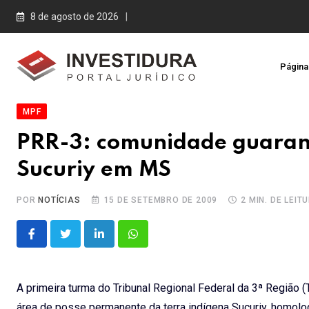
Skip
8 de agosto de 2026
to
content
Página 
MPF
PRR-3: comunidade guaran
Sucuriy em MS
POR
NOTÍCIAS
15 DE SETEMBRO DE 2009
2 MIN. DE LEIT
LinkedIn
Whatsapp
A primeira turma do Tribunal Regional Federal da 3ª Região (
área de posse permanente da terra indígena Sucuriy, homol