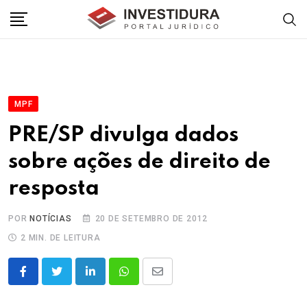
Skip
to
content
MPF
PRE/SP divulga dados
sobre ações de direito de
resposta
POR
NOTÍCIAS
20 DE SETEMBRO DE 2012
2 MIN. DE LEITURA
LinkedIn
Whatsapp
Share
via