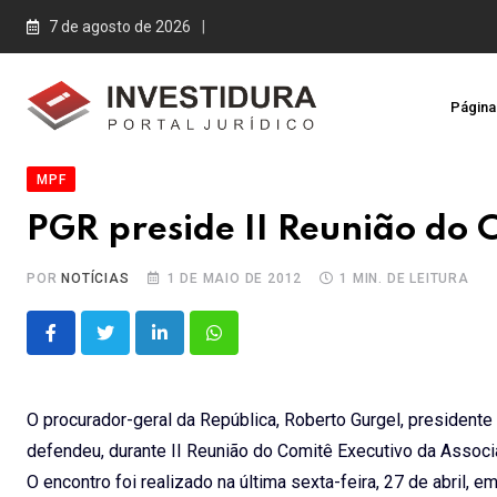
Skip
7 de agosto de 2026
to
content
Página 
MPF
PGR preside II Reunião do 
POR
NOTÍCIAS
1 DE MAIO DE 2012
1 MIN. DE LEITURA
LinkedIn
Whatsapp
O procurador-geral da República, Roberto Gurgel, president
defendeu, durante II Reunião do Comitê Executivo da Associaç
O encontro foi realizado na última sexta-feira, 27 de abril, 