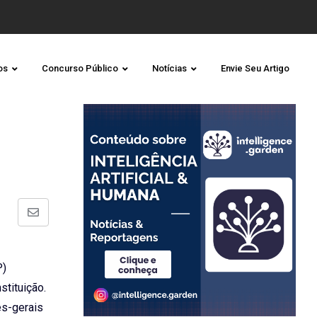
os
Concurso Público
Notícias
Envie Seu Artigo
Share
via
Email
P)
stituição.
es-gerais