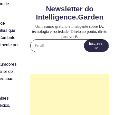
io de
 de
unhas que
e Combate
almente por
curadores
rior do
Pessoas.
aíses:
éxico,