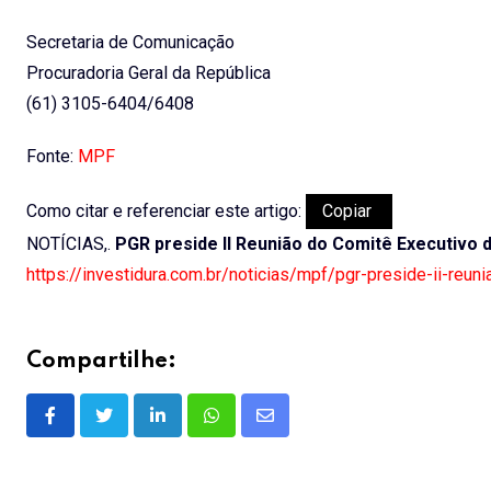
Secretaria de Comunicação
Procuradoria Geral da República
(61) 3105-6404/6408
Fonte:
MPF
Como citar e referenciar este artigo:
Copiar
NOTÍCIAS,.
PGR preside II Reunião do Comitê Executivo
https://investidura.com.br/noticias/mpf/pgr-preside-ii-reu
Compartilhe:
LinkedIn
Whatsapp
Share
via
Email