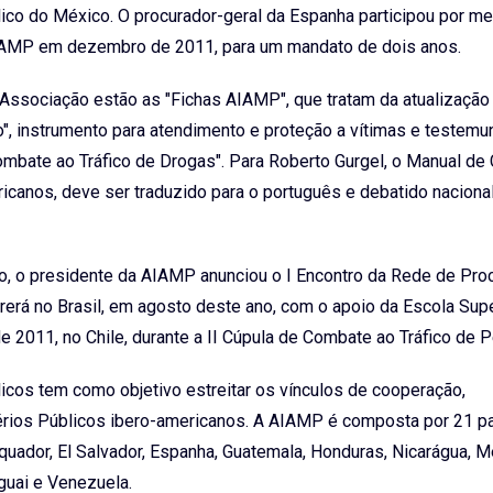
ico do México. O procurador-geral da Espanha participou por me
 AIAMP em dezembro de 2011, para um mandato de dois anos.
Associação estão as "Fichas AIAMP", que tratam da atualização
o", instrumento para atendimento e proteção a vítimas e testem
Combate ao Tráfico de Drogas". Para Roberto Gurgel, o Manual d
ricanos, deve ser traduzido para o português e debatido nacion
o, o presidente da AIAMP anunciou o I Encontro da Rede de Pro
erá no Brasil, em agosto deste ano, com o apoio da Escola Supe
de 2011, no Chile, durante a II Cúpula de Combate ao Tráfico de 
cos tem como objetivo estreitar os vínculos de cooperação,
térios Públicos ibero-americanos. A AIAMP é composta por 21 p
, Equador, El Salvador, Espanha, Guatemala, Honduras, Nicarágua, M
guai e Venezuela.