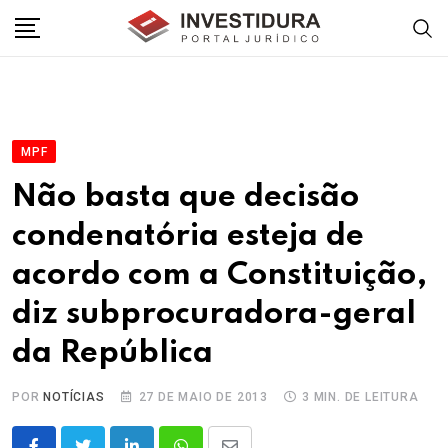
Skip
to
content
MPF
Não basta que decisão
condenatória esteja de
acordo com a Constituição,
diz subprocuradora-geral
da República
POR
NOTÍCIAS
27 DE MAIO DE 2013
3 MIN. DE LEITURA