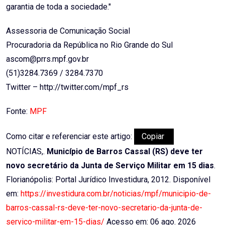
garantia de toda a sociedade."
Assessoria de Comunicação Social
Procuradoria da República no Rio Grande do Sul
ascom@prrs.mpf.gov.br
(51)3284.7369 / 3284.7370
Twitter – http://twitter.com/mpf_rs
Fonte:
MPF
Como citar e referenciar este artigo:
Copiar
NOTÍCIAS,.
Município de Barros Cassal (RS) deve ter
novo secretário da Junta de Serviço Militar em 15 dias
.
Florianópolis: Portal Jurídico Investidura, 2012. Disponível
em:
https://investidura.com.br/noticias/mpf/municipio-de-
barros-cassal-rs-deve-ter-novo-secretario-da-junta-de-
servico-militar-em-15-dias/
Acesso em: 06 ago. 2026