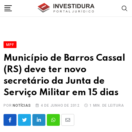
Skip
to
content
MPF
Município de Barros Cassal
(RS) deve ter novo
secretário da Junta de
Serviço Militar em 15 dias
POR
NOTÍCIAS
4 DE JUNHO DE 2012
1 MIN. DE LEITURA
LinkedIn
Whatsapp
Share
via