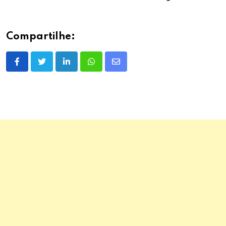
Compartilhe:
LinkedIn
Whatsapp
Share
via
Email